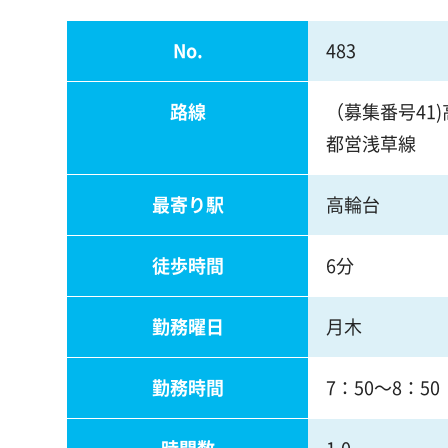
No.
483
路線
（募集番号41
都営浅草線
最寄り駅
高輪台
徒歩時間
6分
勤務曜日
月木
勤務時間
7：50～8：50