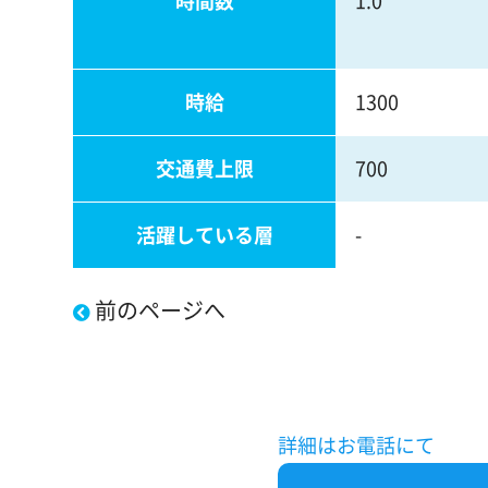
時間数
1.0
時給
1300
交通費上限
700
活躍している層
-
前のページへ
詳細はお電話にて